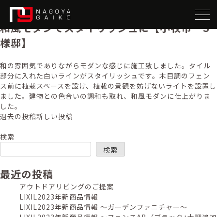
施工事例タグ:
駐車場
和風モダンでスタイリッシュに【小牧市 S
様邸】
和の雰囲気でありながらモダンな感じに施工致しました。タイル
部分に入れた白いラインがスタイリッシュです。木目調のフェン
ス前に植栽スペースを設け、植栽の景観を妨げないライトを設置し
ました。建物との色合いの調和も取れ、和風モダンに仕上がりま
した。
投
過去の投稿
新しい投稿
稿
検索
ナ
検索
ビ
最近の投稿
ゲ
アウトドアリビングのご提案
ー
LIXIL2023年新商品情報
シ
LIXIL2023年新商品情報 ～ガーデンファニチャー～
LIXIL2023年新商品情報 ～フェンスAB（ブラック+木調追加