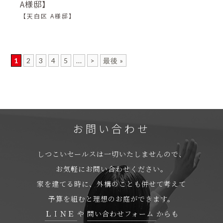
A様邸】
【天白区 A様邸】
1
2
3
4
5
...
>
最後 »
お問い合わせ
しつこいセールスは一切いたしませんので、
お気軽にお問い合わせください。
家を建てる時に、外構のことも併せて考えて
予算を組むと理想のお庭ができます。
ＬＩＮＥ
や
問い合わせフォーム
からも