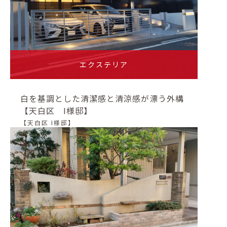
エクステリア
白を基調とした清潔感と清涼感が漂う外構
【天白区 I様邸】
【天白区 I様邸】