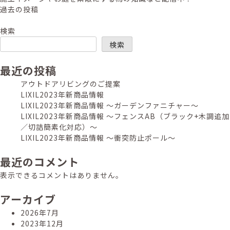
投
過去の投稿
稿
検索
ナ
検索
ビ
最近の投稿
ゲ
アウトドアリビングのご提案
ー
LIXIL2023年新商品情報
シ
LIXIL2023年新商品情報 ～ガーデンファニチャー～
LIXIL2023年新商品情報 ～フェンスAB（ブラック+木調追加
ョ
／切詰簡素化対応）～
ン
LIXIL2023年新商品情報 ～衝突防止ポール～
最近のコメント
表示できるコメントはありません。
アーカイブ
2026年7月
2023年12月