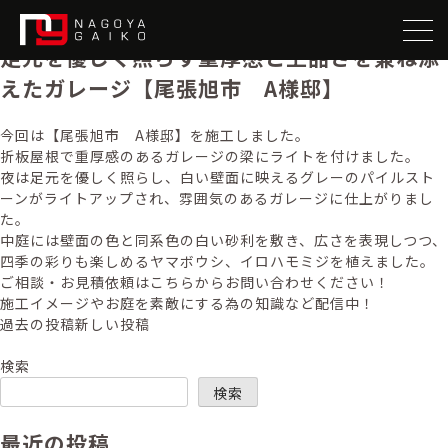
施工事例タグ:
宅配ボックス
足元を優しく照らす重厚感と上品さを兼ね添
えたガレージ【尾張旭市 A様邸】
今回は【尾張旭市 A様邸】を施工しました。
折板屋根で重厚感のあるガレージの梁にライトを付けました。
夜は足元を優しく照らし、白い壁面に映えるグレーのパイルスト
ーンがライトアップされ、雰囲気のあるガレージに仕上がりまし
た。
中庭には壁面の色と同系色の白い砂利を敷き、広さを表現しつつ、
四季の彩りも楽しめるヤマボウシ、イロハモミジを植えました。
ご相談・お見積依頼はこちらからお問い合わせください！
施工イメージやお庭を素敵にする為の知識など配信中！
投
過去の投稿
新しい投稿
稿
検索
ナ
検索
ビ
最近の投稿